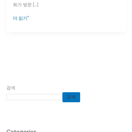
킹
희가 방문 […]
기
수
더 읽기"
리
로
비
용
절
감
방
법
검색
검색
Categories