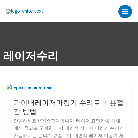
콘
텐
츠
로
건
너
뛰
레이저수리
기
파
이
파이버레이저마킹기 수리로 비용절
버
레
감 방법
이
안녕하세요 (주)스핀락입니다. 레이저 표면가공 업체
저
에서 중고로 구매한 타사 대면적 레이저 마킹기 수리가
마
가능하냐는 문의가 왔습니다. 대면적 레이저 마킹기 저