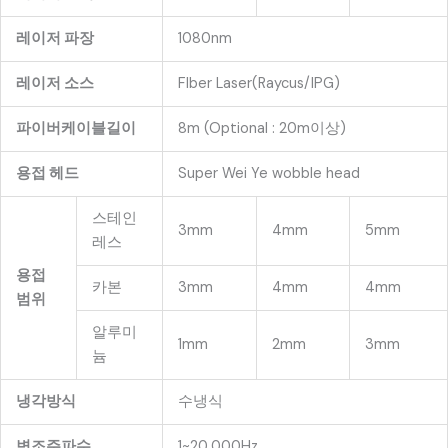
레이저 파장
1080nm
레이저 소스
FIber Laser(Raycus/IPG)
파이버케이블길이
8m (Optional : 20m이상)
용접 헤드
Super Wei Ye wobble head
스테인
3mm
4mm
5mm
레스
용접
카본
3mm
4mm
4mm
범위
알루미
1mm
2mm
3mm
늄
냉각방식
수냉식
변조주파수
1~20,000Hz