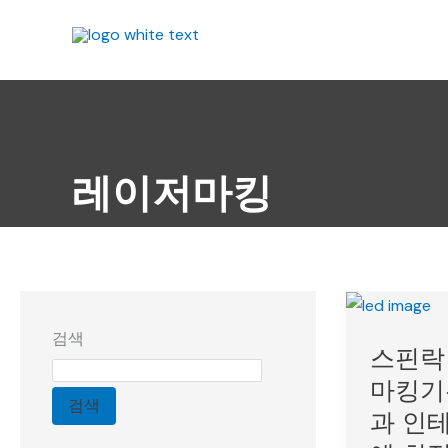
콘
텐
츠
로
건
너
뛰
레이저마킹
기
스
핀
검색
스핀락
락
대
마킹기
검색
면
과 인
적