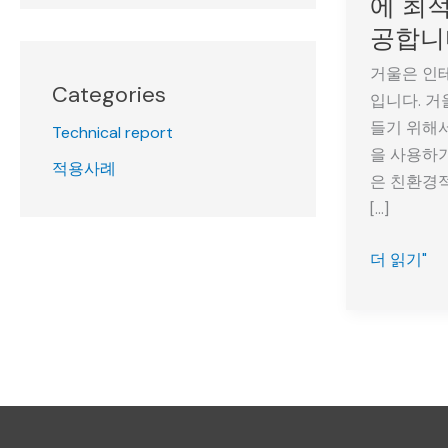
에 최
레
공합니
이
저
거울은 인
Categories
마
입니다. 거
킹
들기 위해서
Technical report
기
을 사용하기
적용사례
는
은 친환경
LED
[…]
조
더 읽기"
명
거
울
과
인
테
리