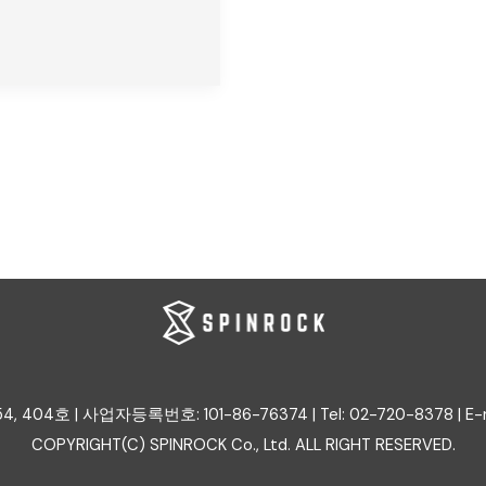
4호 | 사업자등록번호: 101-86-76374 | Tel: 02-720-8378 | E-mail:
COPYRIGHT(C) SPINROCK Co., Ltd. ALL RIGHT RESERVED.