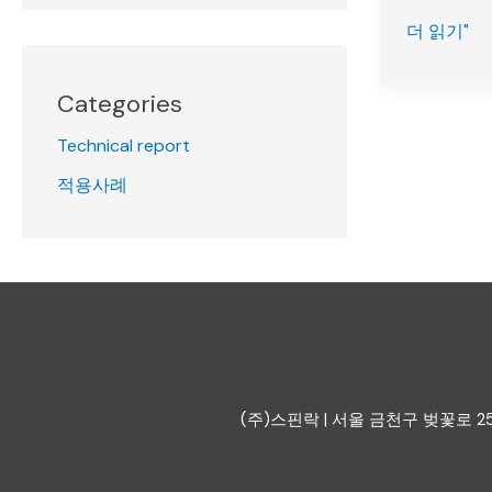
생
더 읽기"
산
성
Categories
향
상
Technical report
방
적용사례
법
(주)스핀락 | 서울 금천구 벚꽃로 254, 40