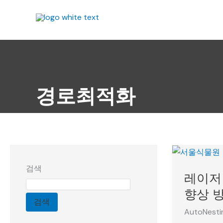
콘
텐
츠
로
건
너
뛰
경로최적화
기
레
이
검색
레이저
저
커
향상 
검색
팅
AutoNest
기